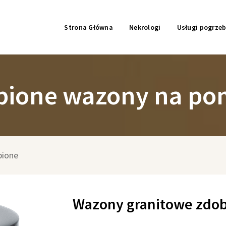
Strona Główna
Nekrologi
Usługi pogrze
bione wazony na po
bione
Wazony granitowe zdo