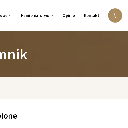
bowe
Kamieniarstwo
Opinie
Kontakt
mnik
bione